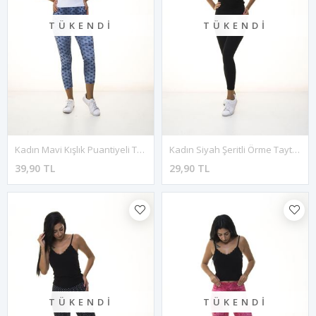
TÜKENDI
TÜKENDI
Kadın Mavi Kışlık Puantiyeli Tayt 1D-1085
Kadın Siyah Şeritli Örme Tayt 6C-1046
39,90 TL
29,90 TL
TÜKENDI
TÜKENDI