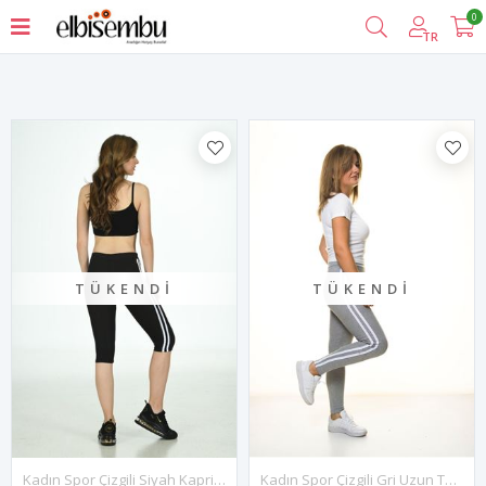
0
Filtrele
TR
TÜKENDI
TÜKENDI
Kadın Spor Çizgili Siyah Kapri Tayt 11C-5040
Kadın Spor Çizgili Gri Uzun Tayt 11E-4058