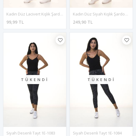
Kadın Düz Lacivert Kışlık Şardonlu Tayt 4K-3068
Kadın Düz Siyah Kışlık Şardonlu Tayt 3K-3067
99,99 TL
249,90 TL
TÜKENDI
TÜKENDI
Siyah Desenli Tayt 1E-1083
Siyah Desenli Tayt 1E-1084