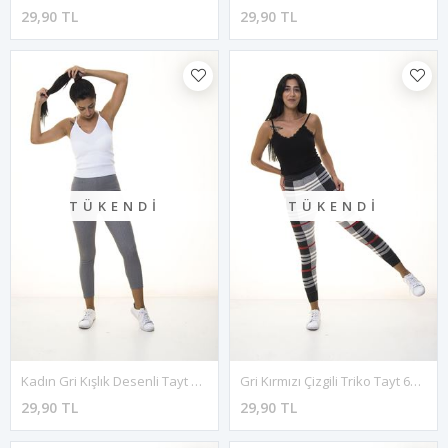
29,90 TL
29,90 TL
TÜKENDI
TÜKENDI
Kadın Gri Kışlık Desenli Tayt 1E-1082
Gri Kırmızı Çizgili Triko Tayt 6C-1043
29,90 TL
29,90 TL