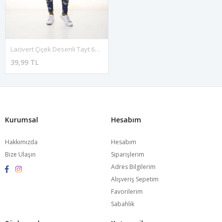
Lacivert Çiçek Desenli Tayt 6E-1061
39,99 TL
Kurumsal
Hesabım
Hakkımızda
Hesabım
Bize Ulaşın
Siparişlerim
Adres Bilgilerim
Alışveriş Sepetim
Favorilerim
Sabahlık