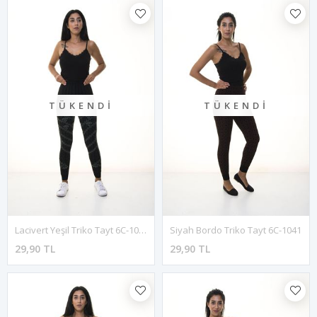
TÜKENDI
TÜKENDI
Lacivert Yeşil Triko Tayt 6C-1042
Siyah Bordo Triko Tayt 6C-1041
29,90 TL
29,90 TL