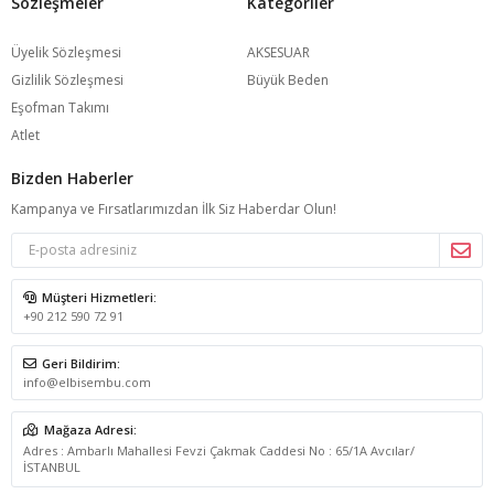
Sözleşmeler
Kategoriler
Üyelik Sözleşmesi
AKSESUAR
Gizlilik Sözleşmesi
Büyük Beden
Eşofman Takımı
Atlet
Bizden Haberler
Kampanya ve Fırsatlarımızdan İlk Siz Haberdar Olun!
Müşteri Hizmetleri:
+90 212 590 72 91
Geri Bildirim:
info@elbisembu.com
Mağaza Adresi:
Adres : Ambarlı Mahallesi Fevzi Çakmak Caddesi No : 65/1A Avcılar/
İSTANBUL