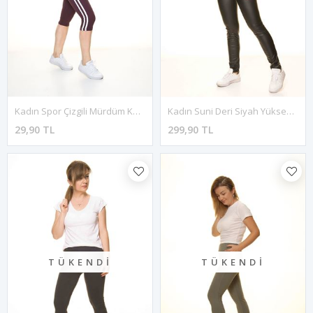
Kadın Spor Çizgili Mürdüm Kapri Tayt 11C-4010
Kadın Suni Deri Siyah Yüksek Bel Tayt 4D-3077
29,90 TL
299,90 TL
TÜKENDI
TÜKENDI