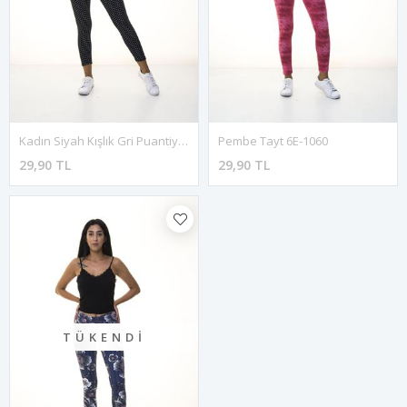
Kadın Siyah Kışlık Gri Puantiyeli Tayt 1E-1081
Pembe Tayt 6E-1060
29,90 TL
29,90 TL
TÜKENDI