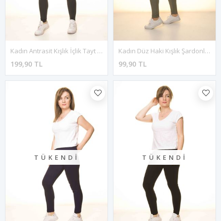
Kadın Antrasit Kışlık İçlik Tayt 4K-3070
Kadın Düz Haki Kışlık Şardonlu Tayt 4K-3069
199,90 TL
99,90 TL
TÜKENDI
TÜKENDI