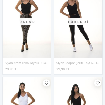
TÜKENDI
TÜKENDI
Siyah Krem Triko Tayt 6C-1040
Siyah Leopar Şeritli Tayt 6C-1045
29,90 TL
29,90 TL